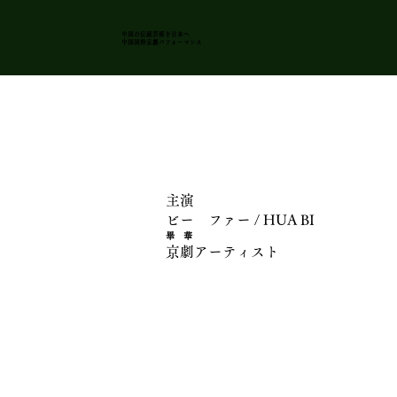
中国の伝統芸術を日本
へ
中国国粋京劇パフォーマンス
主演
ビー ファー / HUA BI
畢 華
京劇アーティスト