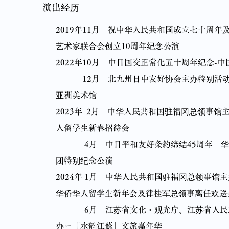
演出经历
2019年11月 祝中华人民共和国成立七十周年
艺术家联合会创立10周年纪念公演
2022年10月 中日国交正常化五十周年纪念-中国节
12月 北九州日中友好协会主办特别活
亚洲美术馆
2023年 2月 中华人民共和国驻福冈总领事馆主
人留学生新春招待会
4月 中日平和友好条約缔结45周年 华
团特别纪念公演
2024年 1月 中华人民共和国驻福冈总领事馆
华侨华人留学生新年会及律桂军总领事离任欢送
6月 江苏省文化・观光庁、江苏省人民
办ー「水韵江蘇」文旅嘉年华