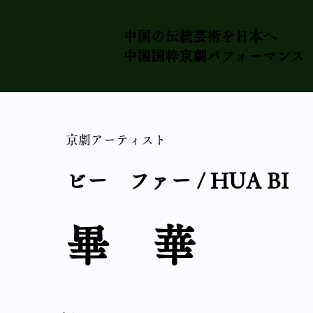
中国の伝統芸術を日本
へ
​中国国粋京劇パフォーマンス
京劇アーティスト
ビー ファー / HUA BI
畢 華