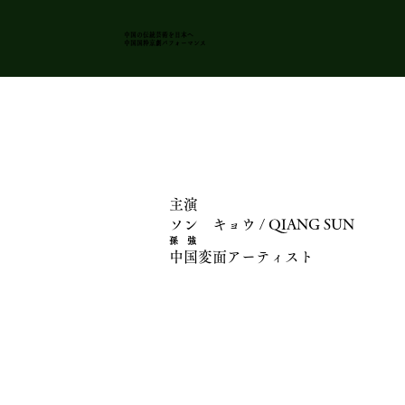
中国の伝統芸術を日本
へ
​中国国粋京劇パフォーマンス
主演
ソン キョウ / QIANG SUN
孫 強
中国変面アーティスト