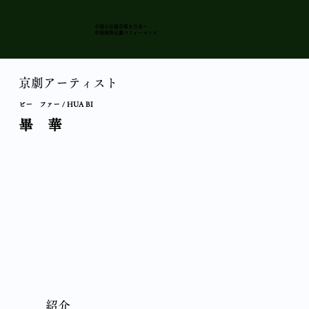
中国の伝統芸術を日本
へ
​中国国粋京劇パフォーマンス
京劇アーティスト
ビー ファー / HUA BI
畢 華
紹介