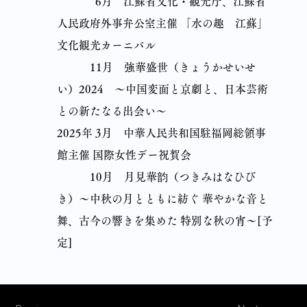
6月 江蘇省文化・観光庁、江蘇省
人民政府外事弁公室主催 「水の趣 江蘇」
文化観光カーニバル
11月 強華盛世（きょうかせいせ
い）2024 〜中国変面と京劇と、日本芸術
との新たなる出会い〜
2025年 3月 中華人民共和国駐福岡総領事
館主催 国際女性デー祝賀会
10月 月見華韵（つきみはなひび
き）〜中秋の月とともに紡ぐ 華やかな音と
舞、古今の響きを集めた 特別な秋の宵〜[予
定]